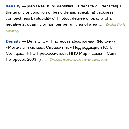
density
— [den′sə tē] n. pl. densities [Fr densité < L densitas] 1.
the quality or condition of being dense; specif., a) thickness;
compactness b) stupidity c) Photog. degree of opacity of a
negative 2. quantity or number per unit, as of area …
English World
dictionary
Density
— Density. См. Плотность абсолютная. (Источник:
«Металлы и сплавы. Справочник.» Под редакцией Ю.П.
Солнцева; НПО Профессионал , НПО Мир и семья ; Санкт
Петербург, 2003 г.) …
Словарь металлургических терминов