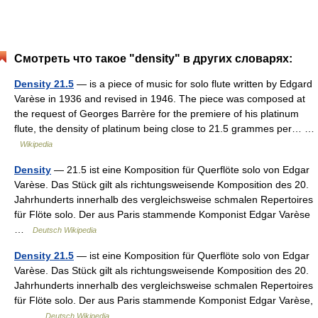
Смотреть что такое "density" в других словарях:
Density 21.5
— is a piece of music for solo flute written by Edgard
Varèse in 1936 and revised in 1946. The piece was composed at
the request of Georges Barrère for the premiere of his platinum
flute, the density of platinum being close to 21.5 grammes per… …
Wikipedia
Density
— 21.5 ist eine Komposition für Querflöte solo von Edgar
Varèse. Das Stück gilt als richtungsweisende Komposition des 20.
Jahrhunderts innerhalb des vergleichsweise schmalen Repertoires
für Flöte solo. Der aus Paris stammende Komponist Edgar Varèse
…
Deutsch Wikipedia
Density 21.5
— ist eine Komposition für Querflöte solo von Edgar
Varèse. Das Stück gilt als richtungsweisende Komposition des 20.
Jahrhunderts innerhalb des vergleichsweise schmalen Repertoires
für Flöte solo. Der aus Paris stammende Komponist Edgar Varèse,
… …
Deutsch Wikipedia