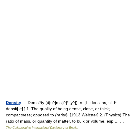
Density
— Den si*ty (d[e^]n s[i^]*t[y^]), n. [L. densitas; cf. F.
densit[ e].] 1. The quality of being dense, close, or thick;
compactness; opposed to {rarity}. [1913 Webster] 2. (Physics) The
ratio of mass, or quantity of matter, to bulk or volume, esp.… …
The Collaborative International Dictionary of English