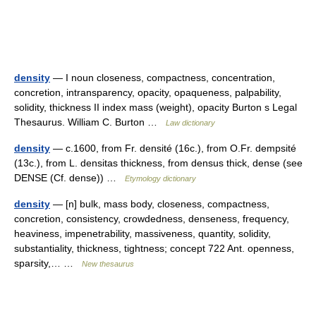
density
— I noun closeness, compactness, concentration,
concretion, intransparency, opacity, opaqueness, palpability,
solidity, thickness II index mass (weight), opacity Burton s Legal
Thesaurus. William C. Burton …
Law dictionary
density
— c.1600, from Fr. densité (16c.), from O.Fr. dempsité
(13c.), from L. densitas thickness, from densus thick, dense (see
DENSE (Cf. dense)) …
Etymology dictionary
density
— [n] bulk, mass body, closeness, compactness,
concretion, consistency, crowdedness, denseness, frequency,
heaviness, impenetrability, massiveness, quantity, solidity,
substantiality, thickness, tightness; concept 722 Ant. openness,
sparsity,… …
New thesaurus