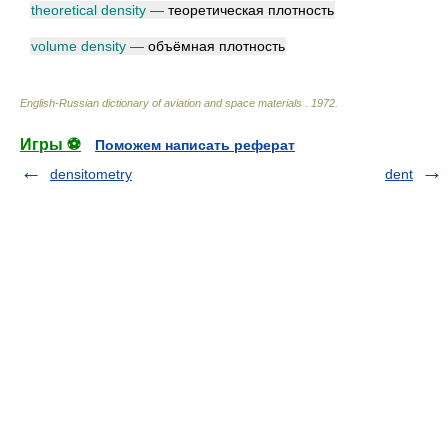
theoretical density
—
теоретическая плотность
volume density
—
объёмная плотность
English-Russian dictionary of aviation and space materials
.
1972
.
Игры ⚽
Поможем написать реферат
densitometry
dent